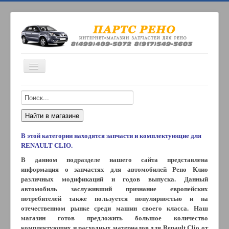
Включить/
выключить
навигацию
ИНТЕРНЕТ-МАГАЗИН
О НАС
ОПЛАТА
В этой категории находятся запчасти и комплектующие для
КОНТАКТЫ
RENAULT CLIO.
В данном подразделе нашего сайта представлена
ДОСТАВКА
информация о запчастях для автомобилей Рено Клио
различных модификаций и годов выпуска. Данный
автомобиль заслуживший признание европейских
потребителей также пользуется популярностью и на
отечественном рынке среди машин своего класса. Наш
магазин готов предложить большое количество
комплектующих и расходных материалов для Renault Clio от