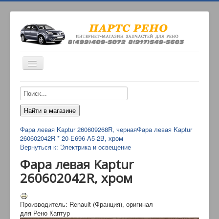
Включить/
выключить
навигацию
ИНТЕРНЕТ-МАГАЗИН
О НАС
ОПЛАТА
Фара левая Kaptur 260609268R, черная
Фара левая Kaptur
КОНТАКТЫ
260602042R * 20-E696-A5-2B, хром
Вернуться к: Электрика и освещение
ДОСТАВКА
Фара левая Kaptur
260602042R, хром
Производитель: Renault (Франция), оригинал
для Рено Каптур