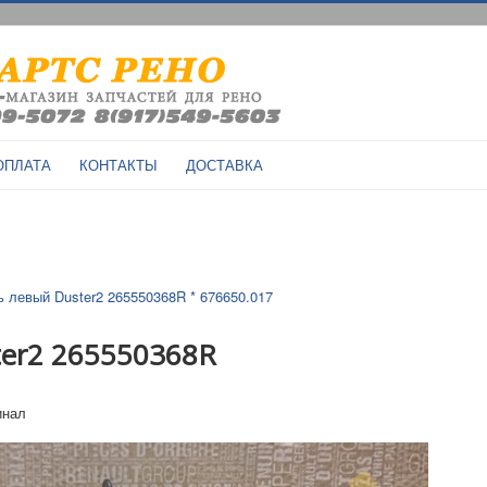
ОПЛАТА
КОНТАКТЫ
ДОСТАВКА
 левый Duster2 265550368R * 676650.017
er2 265550368R
инал