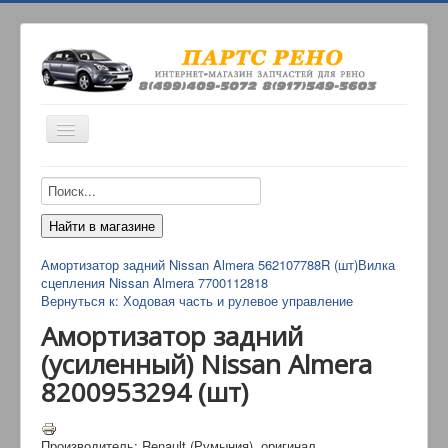
Включить/
выключить
навигацию
ИНТЕРНЕТ-МАГАЗИН
О НАС
ОПЛАТА
Амортизатор задний Nissan Almera 562107788R (шт)
Вилка
КОНТАКТЫ
сцепления Nissan Almera 7700112818
Вернуться к: Ходовая часть и рулевое управление
ДОСТАВКА
Амортизатор задний
(усиленный) Nissan Almera
8200953294 (шт)
Производитель: Renault (Румыния), оригинал