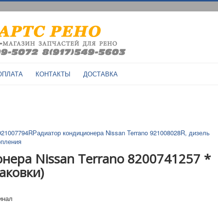
ОПЛАТА
КОНТАКТЫ
ДОСТАВКА
 921007794R
Радиатор кондиционера Nissan Terrano 921008028R, дизель
опления
нера Nissan Terrano 8200741257 *
аковки)
гинал