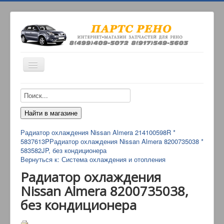
Включить/
выключить
навигацию
ИНТЕРНЕТ-МАГАЗИН
О НАС
ОПЛАТА
Радиатор охлаждения Nissan Almera 214100598R *
КОНТАКТЫ
5837613P
Радиатор охлаждения Nissan Almera 8200735038 *
583582JP, без кондиционера
ДОСТАВКА
Вернуться к: Система охлаждения и отопления
Радиатор охлаждения
Nissan Almera 8200735038,
без кондиционера