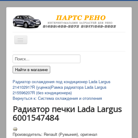
Включить/
выключить
навигацию
ИНТЕРНЕТ-МАГАЗИН
О НАС
ОПЛАТА
Радиатор охлаждения под кондиционер Lada Largus
КОНТАКТЫ
214102917R (уценка)
Рамка радиатора Lada Largus
215596207R (без кондиционера)
ДОСТАВКА
Вернуться к: Система охлаждения и отопления
Радиатор печки Lada Largus
6001547484
Производитель: Renault (Румыния), оригинал