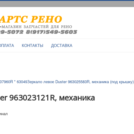
ОПЛАТА
КОНТАКТЫ
ДОСТАВКА
07960R * 63049
Зеркало левое Duster 963025583R, механика (под крышку)
ter 963023121R, механика
гинал