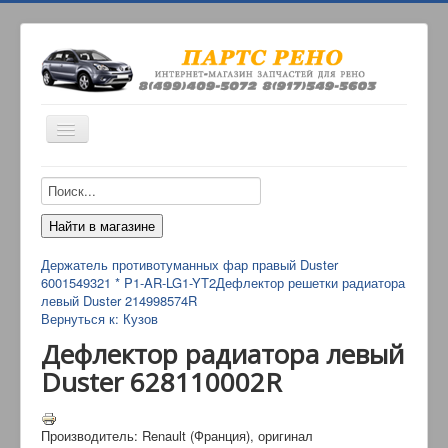
Включить/
выключить
навигацию
ИНТЕРНЕТ-МАГАЗИН
О НАС
ОПЛАТА
Держатель противотуманных фар правый Duster
КОНТАКТЫ
6001549321 * P1-AR-LG1-YT2
Дефлектор решетки радиатора
левый Duster 214998574R
ДОСТАВКА
Вернуться к: Кузов
Дефлектор радиатора левый
Duster 628110002R
Производитель: Renault (Франция), оригинал